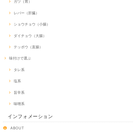
ガツ（胃）
レバー（肝臓）
ショウチョウ（小腸）
ダイチョウ（大腸）
テッポウ（直腸）
味付けで選ぶ
タレ系
塩系
旨辛系
味噌系
インフォメーション
ABOUT