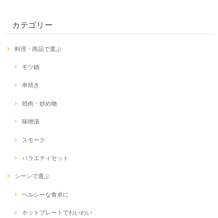
カテゴリー
料理・商品で選ぶ
モツ鍋
串焼き
焼肉・炒め物
味噌漬
スモーク
バラエティセット
シーンで選ぶ
ヘルシーな食卓に
ホットプレートでわいわい