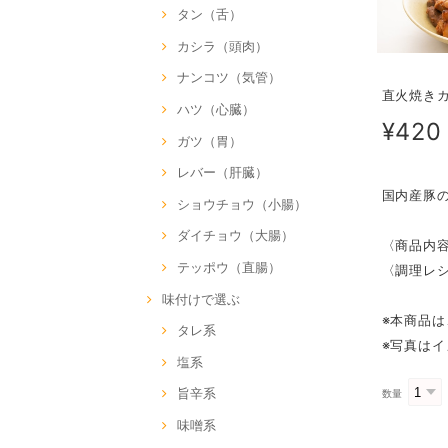
タン（舌）
カシラ（頭肉）
ナンコツ（気管）
直火焼き
ハツ（心臓）
¥420
ガツ（胃）
レバー（肝臓）
国内産豚
ショウチョウ（小腸）
ダイチョウ（大腸）
〈商品内容
テッポウ（直腸）
〈調理レ
味付けで選ぶ
※本商品
タレ系
※写真は
塩系
旨辛系
数量
味噌系