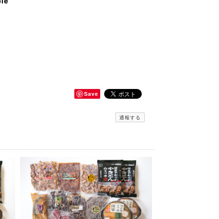
ble
Save
通報する