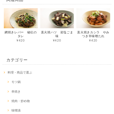
網焼きレバー 秘伝の
直火焼ハツ 岩塩ごま
直火焼きカシラ やみ
タレ
味
つき辛味噌たれ
¥420
¥420
¥420
カテゴリー
料理・商品で選ぶ
モツ鍋
串焼き
焼肉・炒め物
味噌漬